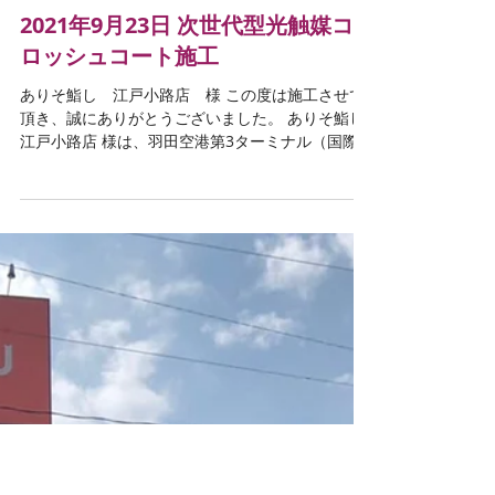
2021年9月23日
2021年9月23日 次世代型光触媒コ
ロッシュコート施工
ありそ鮨し 江戸小路店 様 この度は施工させて
頂き、誠にありがとうございました。 ありそ鮨し
江戸小路店 様は、羽田空港第3ターミナル（国際
線）内にある回転寿司レストランです。 選び抜い
た食材で作るこだわり抜いた“鮨し”を、よりおいし