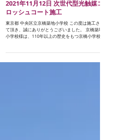
2021年11月12日
2021年11月12日 次世代型光触媒コ
ロッシュコート施工
東京都 中央区立京橋築地小学校 この度は施工させ
て頂き、誠にありがとうございました。 京橋築地
小学校様は、110年以上の歴史をもつ京橋小学校と
築地小学校が統合され開校29周年を迎える学校で
す。 全国各地のプラネタリウム館で上映されてき
たハナビリウムが、このたび京橋築地小学校...