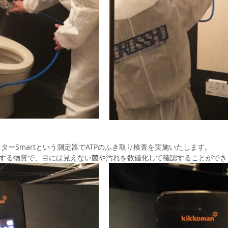
ターSmartという測定器でATPのふき取り検査を実施いたします。
在する物質で、目には見えない菌や汚れを数値化して確認することができ