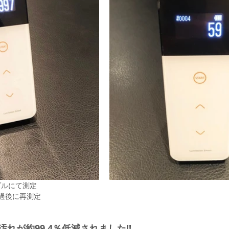
ブルにて測定
過後に再測定
れが約99.4％低減されました!!