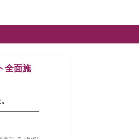
ート全面施
た。
を過ごしていただけ