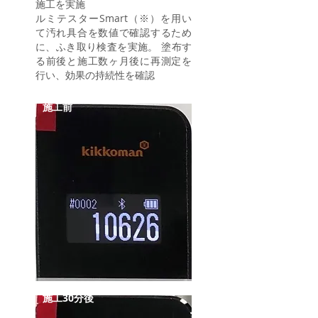
施工を実施
ルミテスターSmart（※）を用い
て汚れ具合を数値で確認するため
に、ふき取り検査を実施。 塗布す
る前後と施工数ヶ月後に再測定を
行い、効果の持続性を確認
施工前
施工30分後