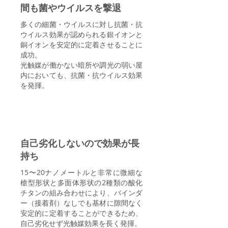
間も菌やウイルスを撃退
多くの細菌・ウイルスに対し抗菌・抗
ウイルス効果が認められる銀イオンと
銅イオンを安定的に定着させることに
成功。
光触媒が働かない暗所や調光の弱い屋
内においても、抗菌・抗ウイルス効果
を発揮。
Point 3
自己劣化しないので効果が長
持ち
15〜20ナノメートルと非常に微細な
槍型形状と多面体形状の2種類の酸化
チタンの組み合わせにより、バインダ
ー（接着剤）なしでも基材に隙間なく
安定的に定着することができるため、
自己劣化せず光触媒効果を長く発揮。