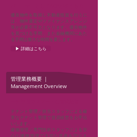
パートナーとしてACPが担うもの
優良物件を取得し不動産投資を行うに
は、物件選定やファイナンスアレンジ
等が必要不可欠となります。優良物件
を見つける手間、また金融機関にあた
る手間は膨大な時間を要します。
▶ 詳細はこちら
管理業務概要 ｜
Management Overview
一括管理でスマートな賃貸経営
テナント管理／担当スタッフによる確
実なテナント管理で賃貸経営をお手伝
いします。
建物管理／専門技術スタッフによる安
心な建物管理で大切な資産を守りま