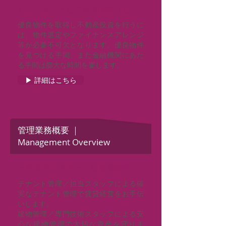
パートナーとしてACPが担うもの
優良物件を取得し不動産投資を行うに
は、物件選定やファイナンスアレンジ
等が必要不可欠となります。優良物件
を見つける手間、また金融機関にあた
る手間は膨大な時間を要します。
▶ 詳細はこちら
管理業務概要 ｜
Management Overview
一括管理でスマートな賃貸経営
テナント管理／担当スタッフによる確
実なテナント管理で賃貸経営をお手伝
いします。
建物管理／専門技術スタッフによる安
心な建物管理で大切な資産を守りま