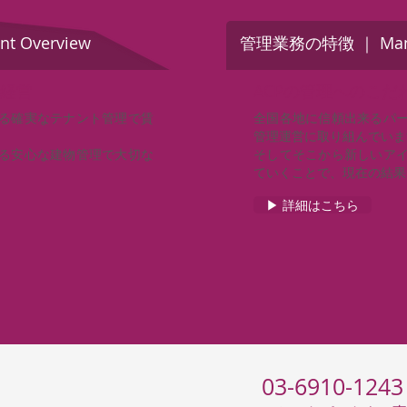
 Overview
管理業務の特徴 ｜ Manag
経営
ACPの管理へのこだ
る確実なテナント管理で賃
全国各地に信頼出来るパ
管理運営に取り組んでいま
る安心な建物管理で大切な
そしてそこから新しいア
ていくことで、現在の結果
▶ 詳細はこちら
03-6910-1243