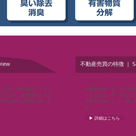
iew
不動産売買の特徴 ｜ Sale
担うもの
相続ニーズへの対応
うには、物件選定やファイ
不動産を用いることで資
なります。優良物件を見つ
たれる方は、年々増えて
手間は膨大な時間を要しま
背景や目的により、適し
す。
▶ 詳細はこちら